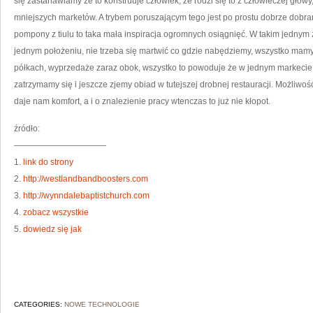
się zastanawiamy że to konstruuje człowiek, że rodzi się to z człowieczej głowy,
mniejszych marketów. A trybem poruszającym tego jest po prostu dobrze dobra
pompony z tiulu to taka mała inspiracja ogromnych osiągnięć. W takim jedny
jednym położeniu, nie trzeba się martwić co gdzie nabędziemy, wszystko mam
półkach, wyprzedaże zaraz obok, wszystko to powoduje że w jednym markecie 
zatrzymamy się i jeszcze zjemy obiad w tutejszej drobnej restauracji. Możliw
daje nam komfort, a i o znalezienie pracy wtenczas to już nie kłopot.
źródło:
———————————
1.
link do strony
2.
http://westlandbandboosters.com
3.
http://wynndalebaptistchurch.com
4.
zobacz wszystkie
5.
dowiedz się jak
CATEGORIES:
NOWE TECHNOLOGIE