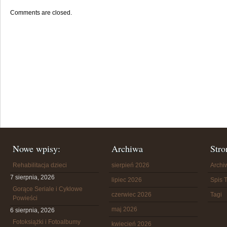
Comments are closed.
Nowe wpisy:
Archiwa
Stro
Rehabilitacja dzieci
sierpień 2026
Arch
7 sierpnia, 2026
lipiec 2026
Spis T
Gorące Seriale i Cyklowe
czerwiec 2026
Tagi
Powieści
maj 2026
6 sierpnia, 2026
Fotoksiążki i Fotoalbumy
kwiecień 2026