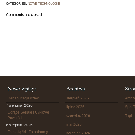
CATEGORIES:
NOWE TECHNOLOGIE
Comments are closed.
Nowe wpisy:
Archiwa
Stro
Rehabilitacja dzieci
sierpień 2026
Arch
7 sierpnia, 2026
lipiec 2026
Spis T
Gorące Seriale i Cyklowe
czerwiec 2026
Tagi
Powieści
maj 2026
6 sierpnia, 2026
Fotoksiążki i Fotoalbumy
kwiecień 2026