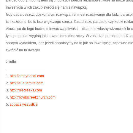
Bardzo dobrym pomysłem są chociażby torebki reklamowe, które są może dos
inwestycja w ich zakup zwróci się nam z nawiązką.
Gdy pada deszcz, doskonałym rozwiązaniem jest rozdawanie dla ludzi parasol
ich każdemu, bo to bez większego sensu. Zasadniczo parasole czy kubki rekl
Akurat co do tego trudno miewać wątpliwości – dbanie o własny wizerunek to c
tym, po prostu wyginą jak dawno temu dinozaury. W zasadzie parasole bądź 
sporym wydatkiem, lecz jeżeli popatrzymy na to jak na inwestycję, zapewne ni
zwrócić na to uwagę!
źródło:
———————————
1.
http://empyrlocal.com
2.
http://eualtamira.com
3.
http://firecreeks.com
4.
http://floydscreekchurch.com
5.
zobacz wszystkie