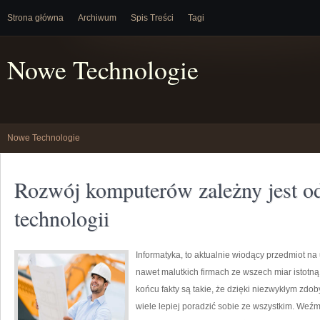
Strona główna
Archiwum
Spis Treści
Tagi
Nowe Technologie
Nowe Technologie
Rozwój komputerów zależny jest o
technologii
Informatyka, to aktualnie wiodący przedmiot na
nawet malutkich firmach ze wszech miar istotną
końcu fakty są takie, że dzięki niezwykłym zd
wiele lepiej poradzić sobie ze wszystkim. Weź