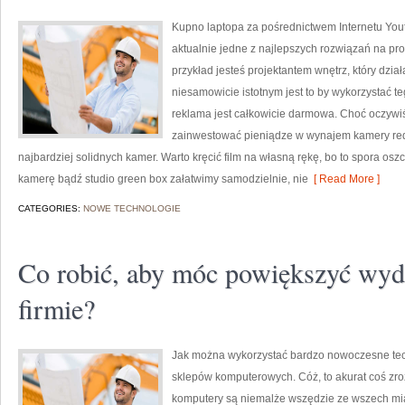
Kupno laptopa za pośrednictwem Internetu Youtu
aktualnie jedne z najlepszych rozwiązań na pr
przykład jesteś projektantem wnętrz, który dzi
niesamowicie istotnym jest to by wykorzystać te
reklama jest całkowicie darmowa. Choć oczywi
zainwestować pieniądze w wynajem kamery red o
najbardziej solidnych kamer. Warto kręcić film na własną rękę, bo to spora oszc
kamerę bądź studio green box załatwimy samodzielnie, nie
[ Read More ]
CATEGORIES:
NOWE TECHNOLOGIE
Co robić, aby móc powiększyć wyd
firmie?
Jak można wykorzystać bardzo nowoczesne tech
sklepów komputerowych. Cóż, to akurat coś zro
komputery są niemalże wszędzie ze wszech mia