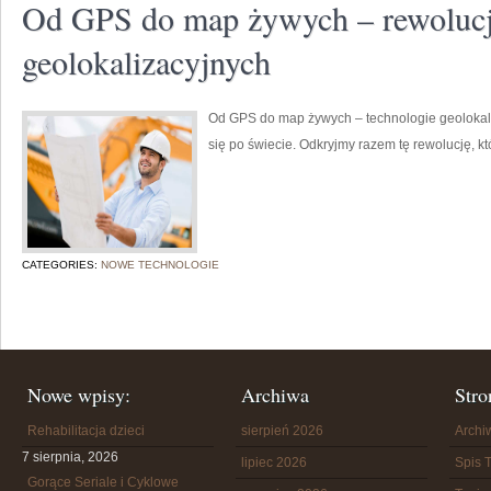
Od GPS do map żywych – rewolucja
geolokalizacyjnych
Od GPS do map żywych – technologie geolokali
się po świecie. Odkryjmy razem tę rewolucję, k
CATEGORIES:
NOWE TECHNOLOGIE
Nowe wpisy:
Archiwa
Stro
Rehabilitacja dzieci
sierpień 2026
Arch
7 sierpnia, 2026
lipiec 2026
Spis T
Gorące Seriale i Cyklowe